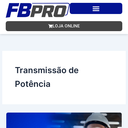
Ir
para
o
conteúdo
LOJA ONLINE
Transmissão de
Potência