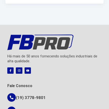
Há mais de 50 anos fornecendo soluções industriais de
alta qualidade.
F
I
Y
a
n
o
c
s
u
e
t
t
b
a
u
o
g
b
Fale Conosco
o
r
e
k
a
-
m
f
(19) 3778-9801