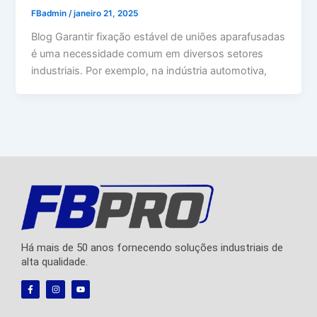
FBadmin
/
janeiro 21, 2025
Blog Garantir fixação estável de uniões aparafusadas
é uma necessidade comum em diversos setores
industriais. Por exemplo, na indústria automotiva,
Há mais de 50 anos fornecendo soluções industriais de
alta qualidade.
F
I
Y
a
n
o
c
s
u
e
t
t