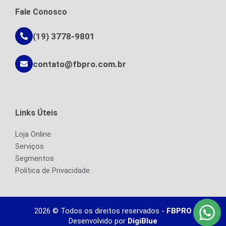
b
a
u
o
g
b
Fale Conosco
o
r
e
k
a
-
m
f
(19) 3778-9801
contato@fbpro.com.br
Links Úteis
Loja Online
Serviços
Segmentos
Política de Privacidade
2026 © Todos os direitos reservados -
FBPRO
Desenvolvido por
DigiBlue