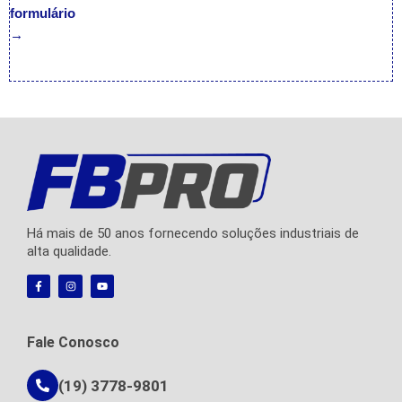
formulário
→
Há mais de 50 anos fornecendo soluções industriais de
alta qualidade.
F
I
Y
a
n
o
c
s
u
e
t
t
b
a
u
o
g
b
Fale Conosco
o
r
e
k
a
-
m
f
(19) 3778-9801