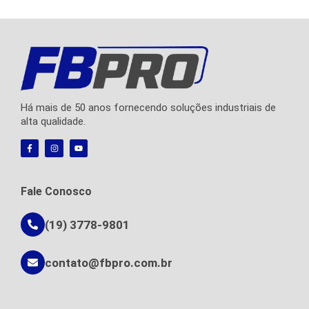
Há mais de 50 anos fornecendo soluções industriais de
alta qualidade.
F
I
Y
a
n
o
c
s
u
e
t
t
b
a
u
o
g
b
Fale Conosco
o
r
e
k
a
-
m
f
(19) 3778-9801
contato@fbpro.com.br