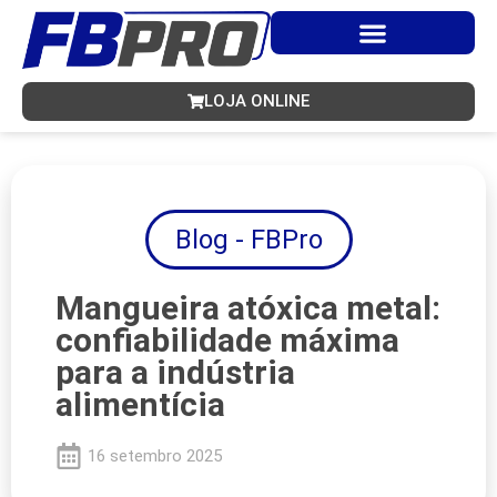
Ir
para
o
conteúdo
LOJA ONLINE
Blog - FBPro
Mangueira atóxica metal:
confiabilidade máxima
para a indústria
alimentícia
16 setembro 2025