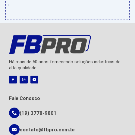
→
Há mais de 50 anos fornecendo soluções industriais de
alta qualidade.
F
I
Y
a
n
o
c
s
u
e
t
t
b
a
u
o
g
b
Fale Conosco
o
r
e
k
a
-
m
f
(19) 3778-9801
contato@fbpro.com.br