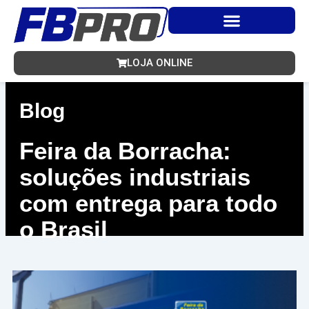
Ir
para
o
conteúdo
LOJA ONLINE
Blog
Feira da Borracha:
soluções industriais
com entrega para todo
o Brasil