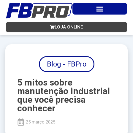
Ir
para
o
conteúdo
LOJA ONLINE
Blog - FBPro
5 mitos sobre
manutenção industrial
que você precisa
conhecer
25 março 2025