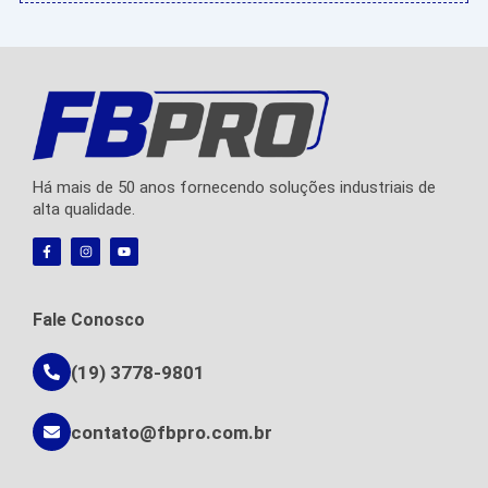
Há mais de 50 anos fornecendo soluções industriais de
alta qualidade.
F
I
Y
a
n
o
c
s
u
e
t
t
b
a
u
o
g
b
Fale Conosco
o
r
e
k
a
-
m
f
(19) 3778-9801
contato@fbpro.com.br